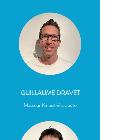
GUILLAUME DRAVET
Masseur-Kinésithérapeute